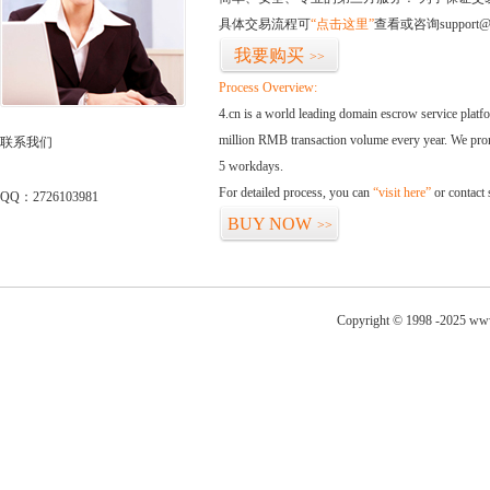
具体交易流程可
“点击这里”
查看或咨询support@
我要购买
>>
Process Overview:
4.cn is a world leading domain escrow service plat
million RMB transaction volume every year. We promi
联系我们
5 workdays.
For detailed process, you can
“visit here”
or contact
QQ：2726103981
BUY NOW
>>
Copyright © 1998 -2025 www