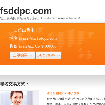
fsddpc.com
您正在访问的域名可以转让!This domain name is for sale!
一口价出售中！
域名
fsddpc.com
Domain Name:
售价
CNY 999.00
Listing Price:
立即购买
BUY NOW
>>
>>
域名交易方式：
通过金名网(4.cn) 中介交易
金名网(4.cn)是全球领先的域名交易服务机
简单、安全、专业的第三方服务！ 为了保证交